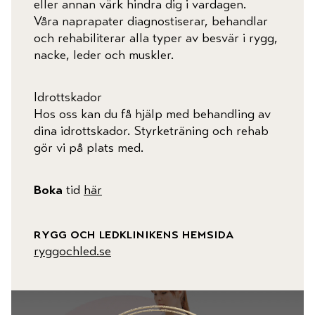
eller annan värk hindra dig i vardagen.
kontorslokaler
Våra naprapater diagnostiserar, behandlar
och rehabiliterar alla typer av besvär i rygg,
nacke, leder och muskler.
fest & bröllop
Idrottskador
hälsa
Hos oss kan du få hjälp med behandling av
dina idrottskador. Styrketräning och rehab
evenemang
gör vi på plats med.
aktiviteter
Boka
tid
här
inför ditt besök
rygg och ledklinikens hemsida
ryggochled.se
om nääs fabriker
presentkort