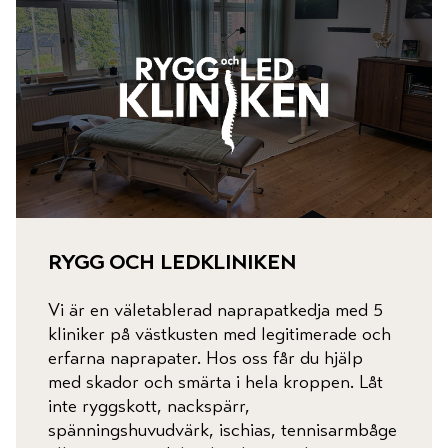
boka nu
hotell
mat & dryck
rygg och ledkliniken
Vi är en väletablerad naprapatkedja med 5
konferens
kliniker på västkusten med legitimerade och
erfarna naprapater. Hos oss får du hjälp
med skador och smärta i hela kroppen. Låt
butiker
inte ryggskott, nackspärr,
spänningshuvudvärk, ischias, tennisarmbåge