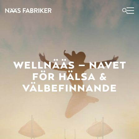
wellnääs – navet
för hälsa &
välbefinnande