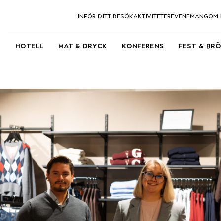
inför ditt besök
aktiviteter
evenemang
om 
hotell
mat & dryck
konferens
fest & br