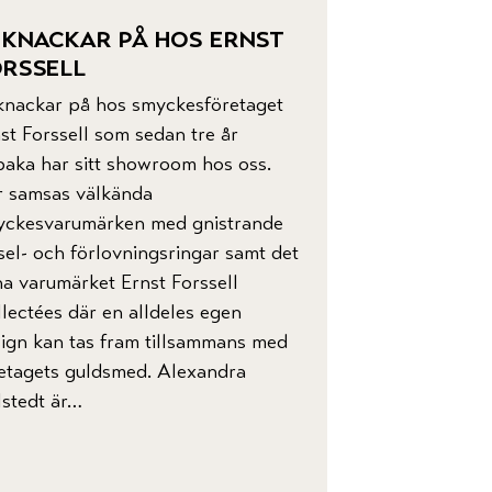
 knackar på hos ernst
rssell
knackar på hos smyckesföretaget
st Forssell som sedan tre år
lbaka har sitt showroom hos oss.
r samsas välkända
yckesvarumärken med gnistrande
sel- och förlovningsringar samt det
a varumärket Ernst Forssell
lectées där en alldeles egen
ign kan tas fram tillsammans med
etagets guldsmed. Alexandra
stedt är…