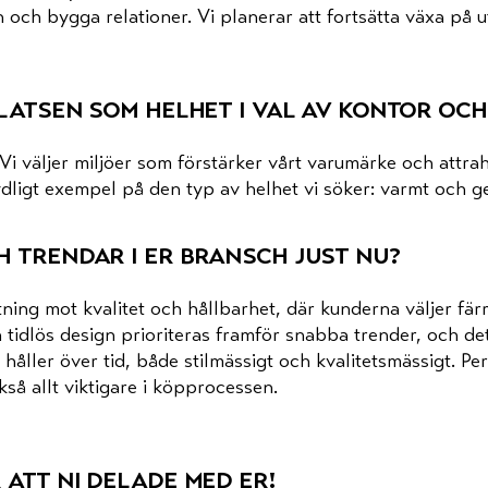
 och bygga relationer. Vi planerar att fortsätta växa på u
platsen som helhet i val av kontor oc
Vi väljer miljöer som förstärker vårt varumärke och attra
ydligt exempel på den typ av helhet vi söker: varmt och g
 trendar i er bransch just nu?
ttning mot kvalitet och hållbarhet, där kunderna väljer fä
 tidlös design prioriteras framför snabba trender, och de
håller över tid, både stilmässigt och kvalitetsmässigt. Pe
kså allt viktigare i köpprocessen.
 att ni delade med er!