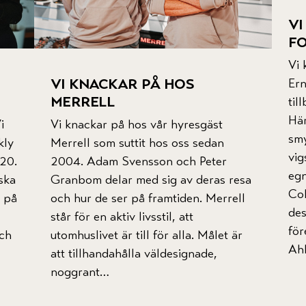
vi
fo
Vi 
vi knackar på hos
Ern
merrell
til
Hä
i
Vi knackar på hos vår hyresgäst
sm
kly
Merrell som suttit hos oss sedan
vig
020.
2004. Adam Svensson och Peter
egn
ska
Granbom delar med sig av deras resa
Col
n på
och hur de ser på framtiden. Merrell
des
står för en aktiv livsstil, att
för
ch
utomhuslivet är till för alla. Målet är
Ahl
att tillhandahålla väldesignade,
noggrant…