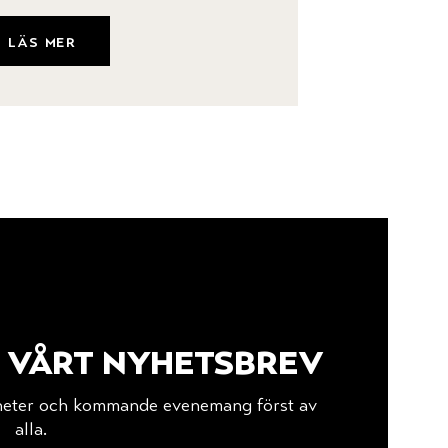
läs mer
l vårt nyhetsbrev
yheter och kommande evenemang först av
alla.