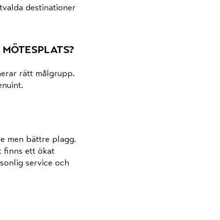
tvalda destinationer
h mötesplats?
herar rätt målgrupp.
enuint.
rre men bättre plagg.
t ﬁnns ett ökat
rsonlig service och