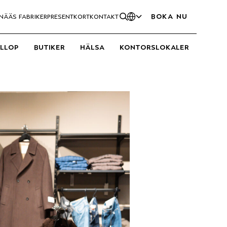
boka nu
nääs fabriker
presentkort
kontakt
öllop
butiker
hälsa
kontorslokaler