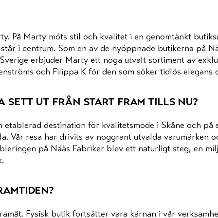
y. På Marty möts stil och kvalitet i en genomtänkt butik
står i centrum. Som en av de nyöppnade butikerna på Nää
 Sverige erbjuder Marty ett noga utvalt sortiment av exk
ströms och Filippa K för den som söker tidlös elegans o
a sett ut från start fram tills nu?
n etablerad destination för kvalitetsmode i Skåne och på s
. Vår resa har drivits av noggrant utvalda varumärken 
ableringen på Nääs Fabriker blev ett naturligt steg, en mi
k.
framtiden?
framåt. Fysisk butik fortsätter vara kärnan i vår verksamhe