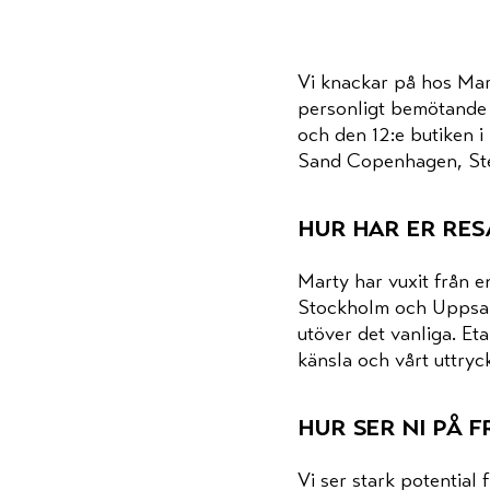
Vi knackar på hos Mart
personligt bemötande 
och den 12:e butiken i
Sand Copenhagen, Sten
hur har er res
Marty har vuxit från e
Stockholm och Uppsala
utöver det vanliga. Et
känsla och vårt uttryc
hur ser ni på 
Vi ser stark potential 