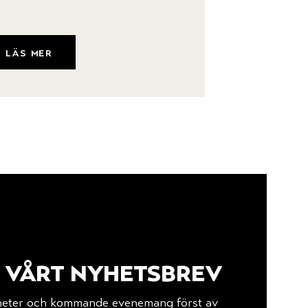
läs mer
l vårt nyhetsbrev
yheter och kommande evenemang först av