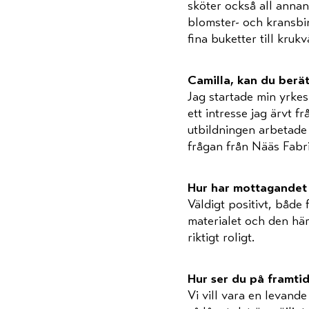
sköter också all anna
blomster- och kransbin
fina buketter till kruk
Camilla, kan du berät
Jag startade min yrke
ett intresse jag ärvt fr
utbildningen arbetade 
frågan från Nääs Fabrik
Hur har mottagandet 
Väldigt positivt, båd
materialet och den här
riktigt roligt.
Hur ser du på framti
Vi vill vara en levande