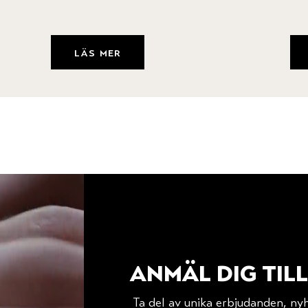
läs mer
anmäl dig til
Ta del av unika erbjudanden, n