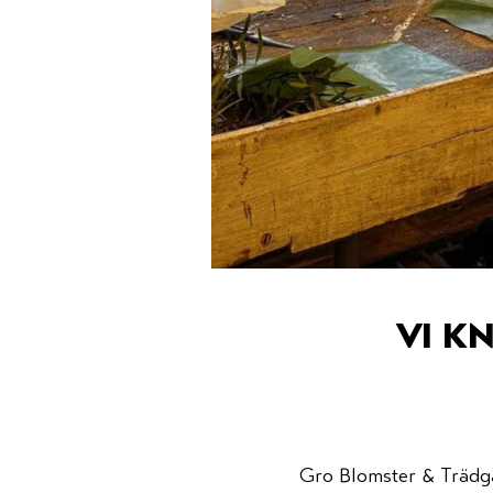
vi k
Gro
Blomster & Trädgår