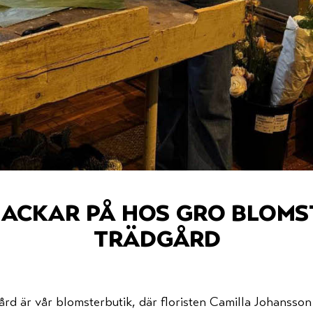
nackar på hos gro bloms
trädgård
d är vår blomsterbutik, där floristen Camilla Johansson