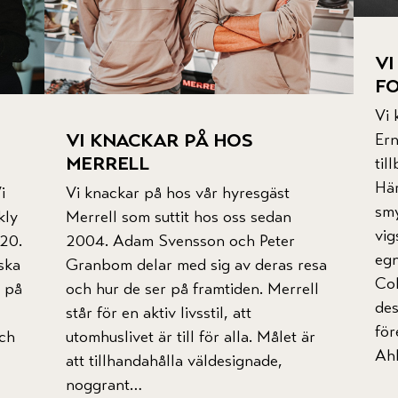
vi
fo
Vi 
vi knackar på hos
Ern
merrell
til
Hä
i
Vi knackar på hos vår hyresgäst
sm
kly
Merrell som suttit hos oss sedan
vig
020.
2004. Adam Svensson och Peter
egn
ska
Granbom delar med sig av deras resa
Col
n på
och hur de ser på framtiden. Merrell
des
står för en aktiv livsstil, att
för
ch
utomhuslivet är till för alla. Målet är
Ahl
att tillhandahålla väldesignade,
noggrant…