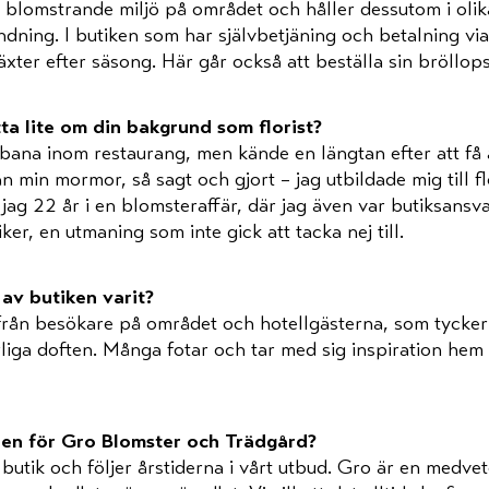
n blomstrande miljö på området och håller dessutom i ol
dning. I butiken som har självbetjäning och betalning via k
växter efter säsong. Här går också att beställa sin bröllop
ta lite om din bakgrund som florist?
sbana inom restaurang, men kände en längtan efter att f
ån min mormor, så sagt och gjort – jag utbildade mig till flo
jag 22 år i en blomsteraffär, där jag även var butiksansva
er, en utmaning som inte gick att tacka nej till.
av butiken varit?
e från besökare på området och hotellgästerna, som tycke
liga doften. Många fotar och tar med sig inspiration hem f
den för
Gro
Blomster och Trädgård?
 butik och följer årstiderna i vårt utbud.
Gro
är en medvet