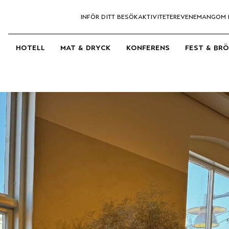
inför ditt besök
aktiviteter
evenemang
om 
hotell
mat & dryck
konferens
fest & br