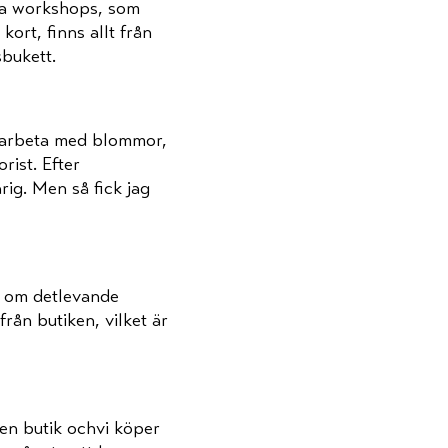
ika workshops, som
ort, finns allt från
sbukett.
å arbeta med blommor,
rist. Efter
rig. Men så fick jag
r om detlevande
rån butiken, vilket är
en butik ochvi köper