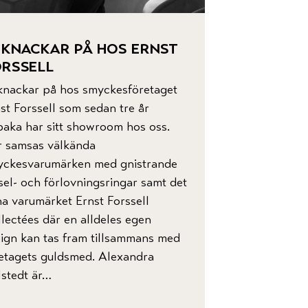
 knackar på hos ernst
rssell
knackar på hos smyckesföretaget
st Forssell som sedan tre år
lbaka har sitt showroom hos oss.
r samsas välkända
yckesvarumärken med gnistrande
sel- och förlovningsringar samt det
a varumärket Ernst Forssell
lectées där en alldeles egen
ign kan tas fram tillsammans med
etagets guldsmed. Alexandra
stedt är…