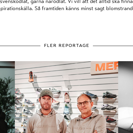
 svenskodlat, gärna närodlat. Vi vill att det alltid ska fin
spirationskälla. Så framtiden känns minst sagt blomstrand
fler reportage