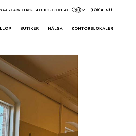
boka nu
nääs fabriker
presentkort
kontakt
öllop
butiker
hälsa
kontorslokaler