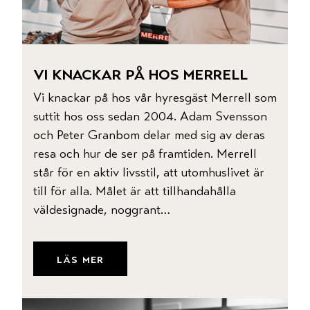
boka nu
vi knackar på hos merrell
Vi knackar på hos vår hyresgäst Merrell som
suttit hos oss sedan 2004. Adam Svensson
hotell
och Peter Granbom delar med sig av deras
resa och hur de ser på framtiden. Merrell
står för en aktiv livsstil, att utomhuslivet är
mat & dryck
till för alla. Målet är att tillhandahålla
väldesignade, noggrant…
konferens
läs mer
butiker