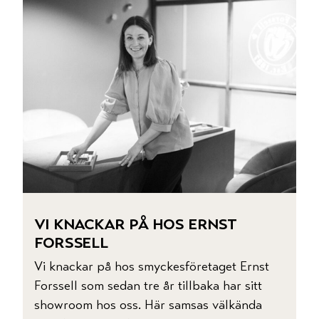
kontorslokaler
fest & bröllop
hälsa
evenemang
aktiviteter
vi knackar på hos ernst
inför ditt besök
forssell
om nääs fabriker
Vi knackar på hos smyckesföretaget Ernst
Forssell som sedan tre år tillbaka har sitt
showroom hos oss. Här samsas välkända
presentkort