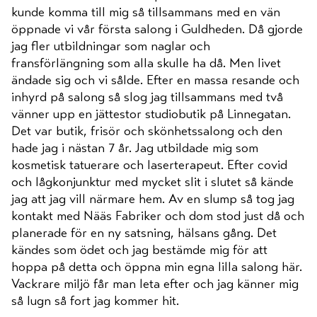
kunde komma till mig så tillsammans med en vän
öppnade vi vår första salong i Guldheden. Då gjorde
jag fler utbildningar som naglar och
fransförlängning som alla skulle ha då. Men livet
ändade sig och vi sålde. Efter en massa resande och
inhyrd på salong så slog jag tillsammans med två
vänner upp en jättestor studiobutik på Linnegatan.
Det var butik, frisör och skönhetssalong och den
hade jag i nästan 7 år. Jag utbildade mig som
kosmetisk tatuerare och laserterapeut. Efter covid
och lågkonjunktur med mycket slit i slutet så kände
jag att jag vill närmare hem. Av en slump så tog jag
kontakt med Nääs Fabriker och dom stod just då och
planerade för en ny satsning, hälsans gång. Det
kändes som ödet och jag bestämde mig för att
hoppa på detta och öppna min egna lilla salong här.
Vackrare miljö får man leta efter och jag känner mig
så lugn så fort jag kommer hit.